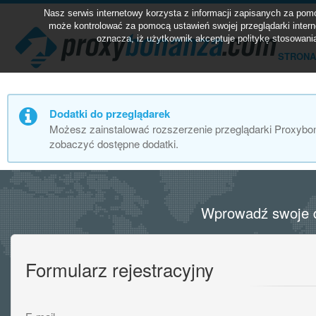
Nasz serwis internetowy korzysta z informacji zapisanych za po
może kontrolować za pomocą ustawień swojej przeglądarki intern
oznacza, iż użytkownik akceptuje politykę stosowani
STRONA
Dodatki do przeglądarek
Możesz zainstalować rozszerzenie przeglądarki Proxybona
zobaczyć dostępne dodatki.
Wprowadź swoje d
Formularz rejestracyjny