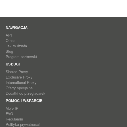
NAWIGACJA
API
O nas
Jak to działa
Blog
Program partnerski
USŁUGI
Shared Proxy
Exclusive Proxy
International Proxy
Oferty specjalne
Dodatki do przeglądarek
POMOC I WSPARCIE
Moje IP
FAQ
Regulamin
Polityka prywatności