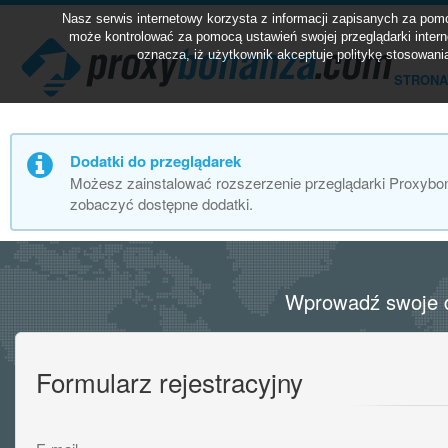
Nasz serwis internetowy korzysta z informacji zapisanych za po
może kontrolować za pomocą ustawień swojej przeglądarki intern
oznacza, iż użytkownik akceptuje politykę stosowani
STRONA
Dodatki do przeglądarek
Możesz zainstalować rozszerzenie przeglądarki Proxybona
zobaczyć dostępne dodatki.
Wprowadź swoje d
Formularz rejestracyjny