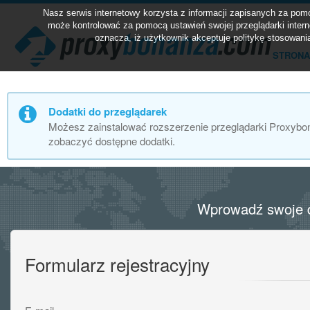
Nasz serwis internetowy korzysta z informacji zapisanych za po
może kontrolować za pomocą ustawień swojej przeglądarki intern
oznacza, iż użytkownik akceptuje politykę stosowani
STRONA
Dodatki do przeglądarek
Możesz zainstalować rozszerzenie przeglądarki Proxybona
zobaczyć dostępne dodatki.
Wprowadź swoje d
Formularz rejestracyjny