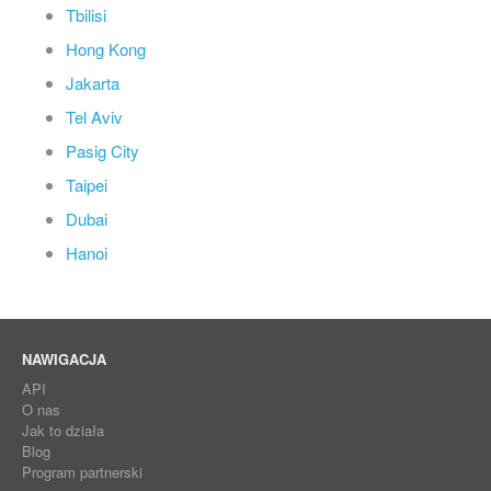
Tbilisi
Hong Kong
Jakarta
Tel Aviv
Pasig City
Taipei
Dubai
Hanoi
NAWIGACJA
API
O nas
Jak to działa
Blog
Program partnerski