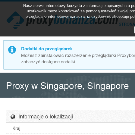
Nasz serwis internetowy korzysta z informacji zapisanych za 
użytkownik może kontrolować za pomocą ustawień swojej prze
przeglądarki internetowej oznacza, iż użytkownik akceptuje p
STRONA
Dodatki do przeglądarek
Możesz zainstalować rozszerzenie przeglądarki Proxybona
zobaczyć dostępne dodatki.
Proxy w Singapore, Singapore
Informacje o lokalizacji
Kraj