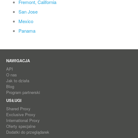
Fremont, California
San Jose
Mexico
Panama
NAWIGACJA
API
O nas
Jak to działa
Blog
Program partnerski
USŁUGI
Shared Proxy
Exclusive Proxy
International Proxy
Oferty specjalne
Dodatki do przeglądarek