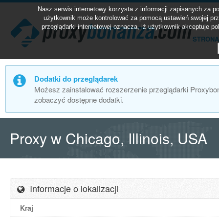
Nasz serwis internetowy korzysta z informacji zapisanych za 
użytkownik może kontrolować za pomocą ustawień swojej prze
przeglądarki internetowej oznacza, iż użytkownik akceptuje p
STRONA
Dodatki do przeglądarek
Możesz zainstalować rozszerzenie przeglądarki Proxybona
zobaczyć dostępne dodatki.
Proxy w Chicago, Illinois, USA
Informacje o lokalizacji
Kraj